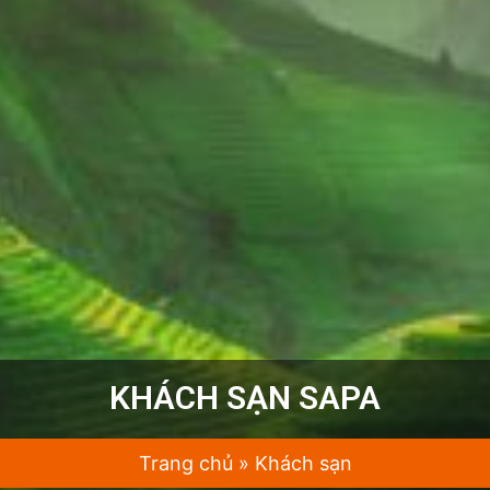
KHÁCH SẠN SAPA
Trang chủ
»
Khách sạn