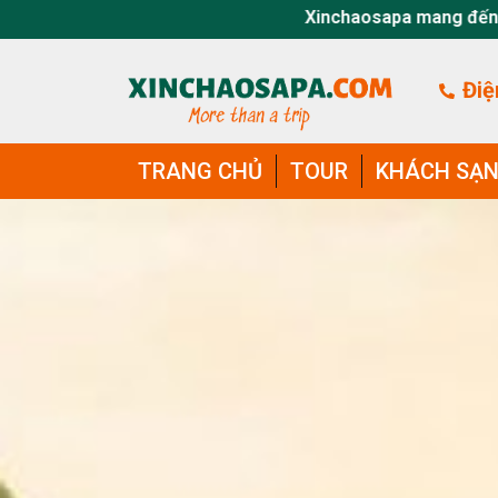
Xinchaosapa mang đến những trải nghiệm 
Điệ
TRANG CHỦ
TOUR
KHÁCH SẠ